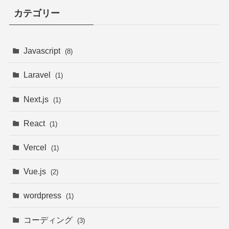
カテゴリー
Javascript
(8)
Laravel
(1)
Next.js
(1)
React
(1)
Vercel
(1)
Vue.js
(2)
wordpress
(1)
コーディング
(3)