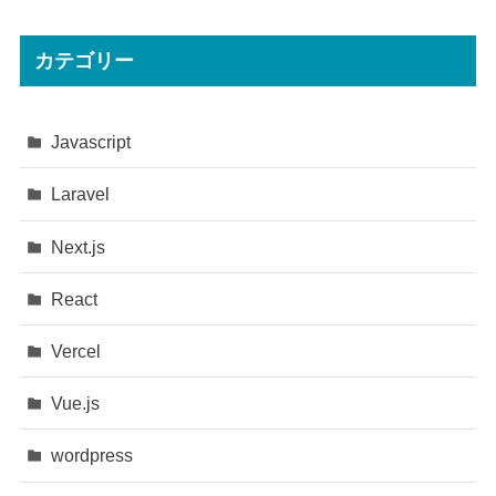
カテゴリー
Javascript
Laravel
Next.js
React
Vercel
Vue.js
wordpress